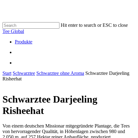
Skip
to
main
content
Hit enter to search or ESC to close
Close
Tee Global
Search
search
Menu
Produkte
search
Menu
Start
Schwarztee
Schwarztee ohne Aroma
Schwarztee Darjeeling
Risheehat
Schwarztee Darjeeling
Risheehat
Von einem deutschen Missionar mitgegründete Plantage, die Tees
von hervorragender Qualität, in Höhenlagen zwischen 980 und
2.050 m, auf 257 Hektar reiner Anbaufläche, produziert.