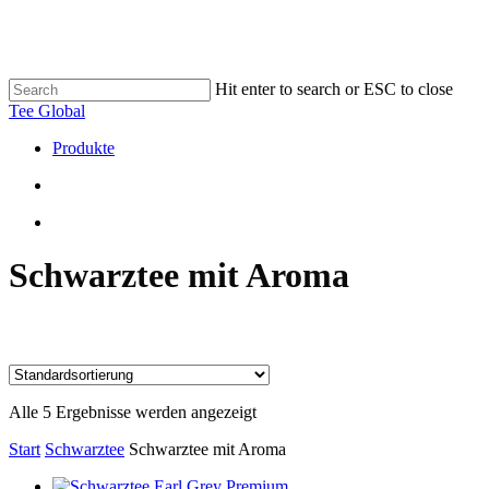
Skip
to
main
content
Hit enter to search or ESC to close
Close
Tee Global
Search
search
Menu
Produkte
search
Menu
Schwarztee mit Aroma
Alle 5 Ergebnisse werden angezeigt
Start
Schwarztee
Schwarztee mit Aroma