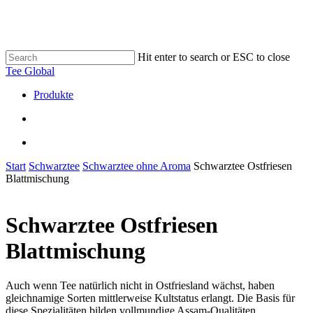
Skip
to
main
content
Hit enter to search or ESC to close
Close
Tee Global
Search
search
Menu
Produkte
search
Menu
Start
Schwarztee
Schwarztee ohne Aroma
Schwarztee Ostfriesen
Blattmischung
Schwarztee Ostfriesen
Blattmischung
Auch wenn Tee natürlich nicht in Ostfriesland wächst, haben
gleichnamige Sorten mittlerweise Kultstatus erlangt. Die Basis für
diese Spezialitäten bilden vollmundige Assam-Qualitäten.