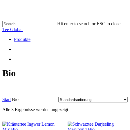
Skip
to
main
content
Hit enter to search or ESC to close
Close
Tee Global
Search
search
Menu
Produkte
search
Menu
Bio
Start
Bio
Alle 3 Ergebnisse werden angezeigt