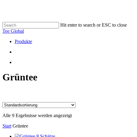
Skip
to
main
content
Hit enter to search or ESC to close
Close
Tee Global
Search
search
Menu
Produkte
search
Menu
Grüntee
Alle 9 Ergebnisse werden angezeigt
Start
Grüntee