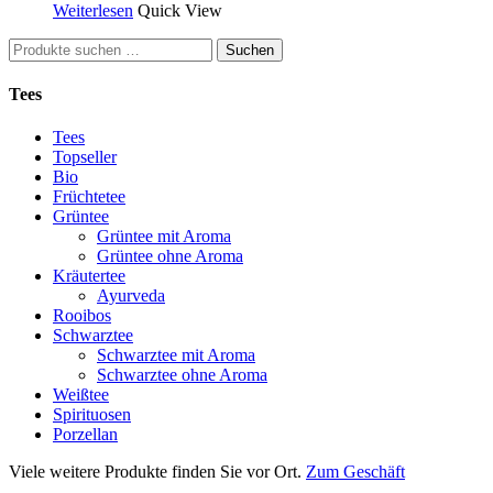
Weiterlesen
Quick View
Suchen
Suchen
nach:
Tees
Tees
Topseller
Bio
Früchtetee
Grüntee
Grüntee mit Aroma
Grüntee ohne Aroma
Kräutertee
Ayurveda
Rooibos
Schwarztee
Schwarztee mit Aroma
Schwarztee ohne Aroma
Weißtee
Spirituosen
Porzellan
Viele weitere Produkte finden Sie vor Ort.
Zum Geschäft