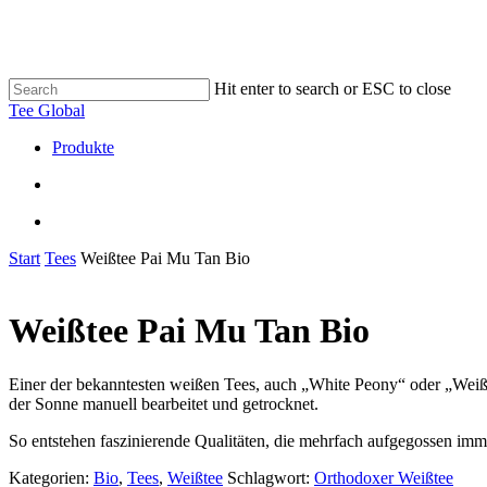
Skip
to
main
content
Hit enter to search or ESC to close
Close
Tee Global
Search
search
Menu
Produkte
search
Menu
Start
Tees
Weißtee Pai Mu Tan Bio
Weißtee Pai Mu Tan Bio
Einer der bekanntesten weißen Tees, auch „White Peony“ oder „Weiß
der Sonne manuell bearbeitet und getrocknet.
So entstehen faszinierende Qualitäten, die mehrfach aufgegossen i
Kategorien:
Bio
,
Tees
,
Weißtee
Schlagwort:
Orthodoxer Weißtee