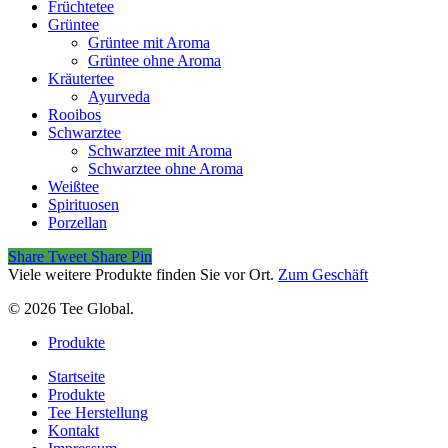
Früchtetee
Grüntee
Grüntee mit Aroma
Grüntee ohne Aroma
Kräutertee
Ayurveda
Rooibos
Schwarztee
Schwarztee mit Aroma
Schwarztee ohne Aroma
Weißtee
Spirituosen
Porzellan
Share
Tweet
Share
Pin
Viele weitere Produkte finden Sie vor Ort.
Zum Geschäft
© 2026 Tee Global.
Close
Produkte
Menu
Startseite
Produkte
Tee Herstellung
Kontakt