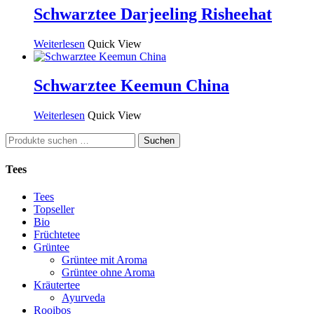
Schwarztee Darjeeling Risheehat
Weiterlesen
Quick View
Schwarztee Keemun China
Weiterlesen
Quick View
Suchen
Suchen
nach:
Tees
Tees
Topseller
Bio
Früchtetee
Grüntee
Grüntee mit Aroma
Grüntee ohne Aroma
Kräutertee
Ayurveda
Rooibos