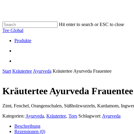
Skip
to
main
content
Hit enter to search or ESC to close
Close
Tee Global
Search
search
Menu
Produkte
search
Menu
Start
Kräutertee
Ayurveda
Kräutertee Ayurveda Frauentee
Kräutertee Ayurveda Frauentee
Zimt, Fenchel, Orangenschalen, Süßholzwurzeln, Kardamom, Ingwe
Kategorien:
Ayurveda
,
Kräutertee
,
Tees
Schlagwort:
Ayurveda
Beschreibung
Rezensionen (0)