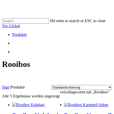
Skip
to
main
content
Hit enter to search or ESC to close
Close
Tee Global
Search
search
Menu
Produkte
search
Menu
Rooibos
Start
Produkte
verschlagwortet mit „Rooibos“
Alle 5 Ergebnisse werden angezeigt