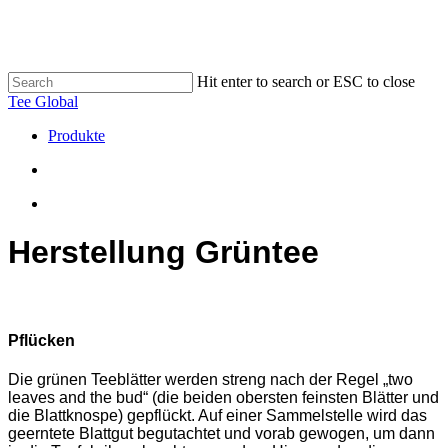
Skip
to
main
content
Hit enter to search or ESC to close
Close
Tee Global
Search
search
Menu
Produkte
search
Menu
Herstellung Grüntee
Pflücken
Die grünen Teeblätter werden streng nach der Regel „two
leaves and the bud“ (die beiden obersten feinsten Blätter und
die Blattknospe) gepflückt. Auf einer Sammelstelle wird das
geerntete Blattgut begutachtet und vorab gewogen, um dann